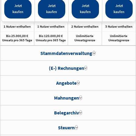
Jetzt
Jetzt
Jetzt
Jetzt
kaufen
kaufen
kaufen
kaufen
1 Nutzer enthalten
1 Nutzer enthalten
2 Nutzer enthalten
5 Nutzer enthalten
Bis 25.000,00 €
Bis 120.000,00 €
Unlimitierte
Unlimitierte
Umsatz pro 365 Tage
Umsatz pro 365 Tage
Umsatzgrenze
Umsatzgrenze
Stammdatenverwaltung
Kunden
(E-) Rechnungen
Standardrechnungen
Angebote
Artikel
Standardangebote
Mahnungen
E-Rechnungen
Pflicht seit dem 01.01.2025. Unterstützte Formate: XRechnung und ZUGFeRD.
Zahlungserinnerungen
Belegarchiv
Lieferanten
Alternativpositionen
Ausgangsrechnungen archivieren
Steuern
Individuelles Mahnungsdesign
Individuelles Rechnungsdesign