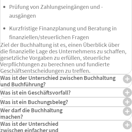
Prüfung von Zahlungseingängen und -
ausgängen
Kurzfristige Finanzplanung und Beratung in
finanziellen/steuerlichen Fragen
Ziel der Buchhaltung ist es, einen Überblick über
die finanzielle Lage des Unternehmens zu schaffen,
gesetzliche Vorgaben zu erfüllen, steuerliche
Verpflichtungen zu berechnen und fundierte
Geschäftsentscheidungen zu treffen.
Was ist der Unterschied zwischen Buchhaltung
und Buchführung?
Die Begriffe Buchhaltung und Buchführung werden
Was ist ein Geschäftsvorfall?
im allgemeinen Sprachgebrauch oft synonym
Ein Geschäftsvorfall ist ein
Ereignis, das
Was ist ein Buchungsbeleg?
verwendet, sind aber nicht ganz identisch.
finanzielle Auswirkungen auf das Unternehmen
Ein Buchungsbeleg ist ein Dokument, das als
Buchhaltung
Wer darf die Buchhaltung
bezeichnet die Abteilung innerhalb
hat.
Geschäftsvorfälle umfassen beispielsweise den
Grundlage für die Verbuchung eines
eines Unternehmens, das für die Buchführung
machen?
Kauf oder Verkauf von Waren und Dienstleistungen,
Geschäftsvorfalls
in der Buchhaltung dient.
verantwortlich ist. Die
Wer die Buchhaltung in einem Unternehmen
Buchführung
ist die
Was ist der Unterschied
Gehaltszahlungen, Investitionen,
Buchungsbelege dokumentieren und belegen die
eigentliche Tätigkeit, nämlich die Erfassung aller
übernehmen darf, hängt maßgeblich von der
zwischen einfacher und