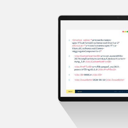
seit dem
1. Januar 2025
der verpflichtende Standard
für den Austausch von Rechnungen.
Sie entsprechen der EU-Norm EN 16931 und
enthalten Rechnungsdaten in einem
strukturierten,
maschinenlesbaren Format
, zumeist basierend auf
XML (z. B. XRechnung oder ZUGFeRD). Dieses Format
ermöglicht die
automatisierte
Weiterverarbeitung
durch den
Rechnungsempfänger.
Im Gegensatz dazu erfüllen herkömmliche Papier-
oder PDF-Rechnungen (seit 2025 „sonstige
Rechnungen“ genannt) diese Anforderungen nicht.
Mit
WISO MeinBüro
erstellst du elektronische
Rechnungen (E-Rechnungen) im Handumdrehen –
rechtssicher, effizient und zukunftssicher. Die