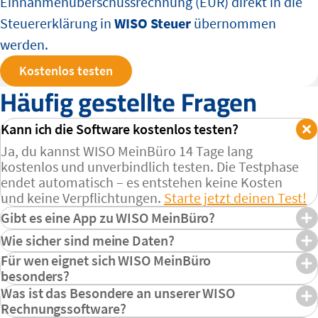
Einnahmenüberschussrechnung (EÜR) direkt in die
Steuererklärung in
WISO Steuer
übernommen
werden.
Kostenlos testen
Häufig gestellte Fragen
Kann ich die Software kostenlos testen?
Ja, du kannst WISO MeinBüro 14 Tage lang
kostenlos und unverbindlich testen. Die Testphase
endet automatisch – es entstehen keine Kosten
und keine Verpflichtungen.
Starte jetzt deinen Test!
Gibt es eine App zu WISO MeinBüro?
Ja, ergänzend zur Webanwendung gibt es auch
Wie sicher sind meine Daten?
eine mobile App für iOS & Android. Mit dieser
Sehr sicher! Deine Daten werden auf
mehrfach
Für wen eignet sich WISO MeinBüro
kannst du wichtige Aufgaben auch unterwegs
gesicherten Servern in Deutschland
gespeichert –
besonders?
schnell und einfach erledigen, z. B. Belege scannen,
selbstverständlich unter Einhaltung strenger EU-
Unsere WISO-Software für Selbstständige richtet
Was ist das Besondere an unserer WISO
Rechnungen erstellen oder Kundendaten abrufen.
Datenschutzvorgaben.
sich an Freelancer, Gründer und kleine
Rechnungssoftware?
Hier geht's zum Download!