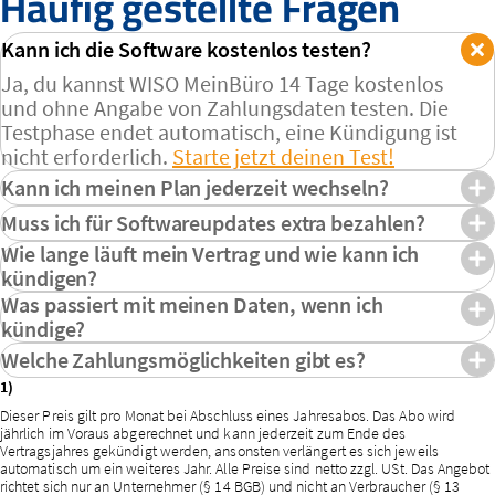
Häufig gestellte Fragen
Kann ich die Software kostenlos testen?
Ja, du kannst WISO MeinBüro 14 Tage kostenlos
und ohne Angabe von Zahlungsdaten testen. Die
Testphase endet automatisch, eine Kündigung ist
nicht erforderlich.
Starte jetzt deinen Test!
Kann ich meinen Plan jederzeit wechseln?
Ja, du kannst jederzeit in einen höheren Plan
Muss ich für Softwareupdates extra bezahlen?
wechseln. Dabei zahlst du nur den anteiligen
Nein, alle Softwareupdates sind kostenlos. Sie
Wie lange läuft mein Vertrag und wie kann ich
Aufpreis bis zum Ende deiner aktuellen Laufzeit.
werden automatisch eingespielt, sobald sie
kündigen?
Ein Wechsel in einen günstigeren Plan ist zum Ende
verfügbar sind.
Dein Vertrag hat eine Laufzeit von einem Jahr. Du
Was passiert mit meinen Daten, wenn ich
der aktuellen Laufzeit möglich.
kannst bis einen Tag vor Ablauf im
Kundencenter
kündige?
kündigen, ansonsten verlängert sich dein Vertrag
Deine Daten bleiben nach der Kündigung im
Welche Zahlungsmöglichkeiten gibt es?
automatisch um ein weiteres Jahr.
Lesemodus erhalten und können weiterhin
Du kannst per SEPA-Lastschrift oder mit PayPal
1)
exportiert werden. Es erfolgt keine automatische
bezahlen. Die Abrechnung für dein Abo erfolgt
Dieser Preis gilt pro Monat bei Abschluss eines Jahresabos. Das Abo wird
Löschung nach Vertragsende.
jährlich im Voraus abgerechnet und kann jederzeit zum Ende des
jährlich im Voraus.
Wenn du dein Konto und deine Daten dauerhaft
Vertragsjahres gekündigt werden, ansonsten verlängert es sich jeweils
automatisch um ein weiteres Jahr. Alle Preise sind netto zzgl. USt. Das Angebot
löschen möchtest, kannst du dies in der
richtet sich nur an Unternehmer (§ 14 BGB) und nicht an Verbraucher (§ 13