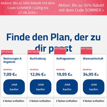
Aktion: Bis zu 50% Rabatt mit dem
Aktion: Bis zu 50% Rabatt
Code SOMMER | Gültig bis
Menü öffnen un
mit dem Code SOMMER »
27.08.2026 »
Finde den Plan, der zu
dir passt
50% Rabatt
50% Rabatt
35% Rabatt
35% Rabatt
Rechnungen &
Buch­haltung
Auftrags­wesen
Waren­wirtschaft
Angebote
10,90 €
19,90 €
39,90 €
69,90 €
1)
1)
1)
1)
7,09 €
12,94 €
19,95 €
34,95 €
3)
3)
3)
3)
Jetzt
Jetzt
Jetzt
Jetzt
kaufen
kaufen
kaufen
kaufen
1 Nutzer enthalten
1 Nutzer enthalten
2 Nutzer enthalten
5 Nutzer enthalten