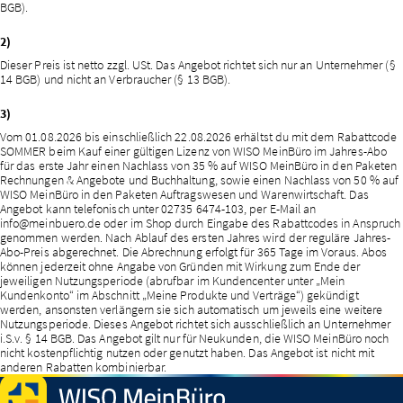
Kontoverwaltung
tun.
BGB).
2)
Dieser Preis ist netto zzgl. USt. Das Angebot richtet sich nur an Unternehmer (§
14 BGB) und nicht an Verbraucher (§ 13 BGB).
3)
​Vom 01.08.2026 bis einschließlich 22.08.2026 erhältst du mit dem Rabattcode
SOMMER beim Kauf einer gültigen Lizenz von WISO MeinBüro im Jahres-Abo
für das erste Jahr einen Nachlass von 35 % auf WISO MeinBüro in den Paketen
Rechnungen & Angebote und Buchhaltung, sowie einen Nachlass von 50 % auf
WISO MeinBüro in den Paketen Auftragswesen und Warenwirtschaft. Das
Angebot kann telefonisch unter 02735 6474-103, per E-Mail an
info@meinbuero.de oder im Shop durch Eingabe des Rabattcodes in Anspruch
genommen werden. Nach Ablauf des ersten Jahres wird der reguläre Jahres-
Abo-Preis abgerechnet. Die Abrechnung erfolgt für 365 Tage im Voraus. Abos
können jederzeit ohne Angabe von Gründen mit Wirkung zum Ende der
jeweiligen Nutzungsperiode (abrufbar im Kundencenter unter „Mein
Kundenkonto“ im Abschnitt „Meine Produkte und Verträge“) gekündigt
werden, ansonsten verlängern sie sich automatisch um jeweils eine weitere
Nutzungsperiode. Dieses Angebot richtet sich ausschließlich an Unternehmer
i.S.v. § 14 BGB. Das Angebot gilt nur für Neukunden, die WISO MeinBüro noch
nicht kostenpflichtig nutzen oder genutzt haben. Das Angebot ist nicht mit
anderen Rabatten kombinierbar.