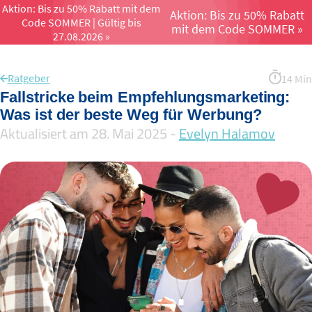
Aktion: Bis zu 50% Rabatt mit dem
Aktion: Bis zu 50% Rabatt
Code SOMMER | Gültig bis
Menü öffnen un
mit dem Code SOMMER »
27.08.2026 »
Ratgeber
14 Min
Fallstricke beim Empfehlungsmarketing:
Was ist der beste Weg für Werbung?
Aktualisiert am 28. Mai 2025 -
Evelyn Halamov