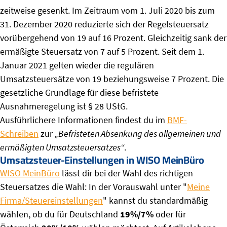
zeitweise gesenkt. Im Zeitraum vom 1. Juli 2020 bis zum
31. Dezember 2020 reduzierte sich der Regelsteuersatz
vorübergehend von 19 auf 16 Prozent. Gleichzeitig sank der
ermäßigte Steuersatz von 7 auf 5 Prozent. Seit dem 1.
Januar 2021 gelten wieder die regulären
Umsatzsteuersätze von 19 beziehungsweise 7 Prozent. Die
gesetzliche Grundlage für diese befristete
Ausnahmeregelung ist § 28 UStG.
Ausführlichere Informationen findest du im
BMF-
Schreiben
zur
„Be­fris­te­ten Ab­sen­kung des all­ge­mei­nen und
er­mä­ßig­ten Um­satz­steu­er­sat­zes“
.
Umsatzsteuer-Einstellungen in WISO MeinBüro
WISO MeinBüro
lässt dir bei der Wahl des richtigen
Steuersatzes die Wahl: In der Vorauswahl unter "
Meine
Firma/Steuereinstellungen
" kannst du standardmäßig
wählen, ob du für Deutschland
19%/7%
oder für