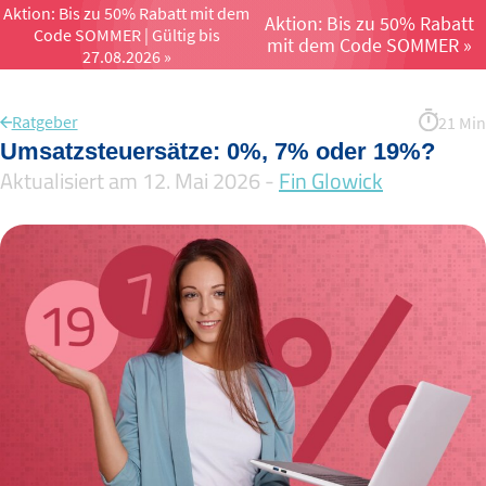
Aktion: Bis zu 50% Rabatt mit dem
Aktion: Bis zu 50% Rabatt
Code SOMMER | Gültig bis
Menü öffnen un
mit dem Code SOMMER »
27.08.2026 »
Ratgeber
21 Min
Umsatzsteuersätze: 0%, 7% oder 19%?
Aktualisiert am 12. Mai 2026 -
Fin Glowick