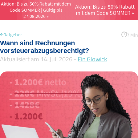
Aktion: Bis zu 50% Rabatt mit dem
Aktion: Bis zu 50% Rabatt
Code SOMMER | Gültig bis
Menü öffnen un
mit dem Code SOMMER »
27.08.2026 »
Ratgeber
7 Min
Wann sind Rechnungen
vorsteuerabzugsberechtigt?
Aktualisiert am 14. Juli 2026 -
Fin Glowick