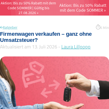
Aktion: Bis zu 50% Rabatt mit dem
Aktion: Bis zu 50% Rabatt
Code SOMMER | Gültig bis
Menü öffnen un
mit dem Code SOMMER »
27.08.2026 »
Ratgeber
6 Min
Firmenwagen verkaufen – ganz ohne
Umsatzsteuer?
Aktualisiert am 13. Juli 2026 -
Laura Lillpopp