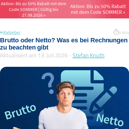
Aktion: Bis zu 50% Rabatt mit dem
Aktion: Bis zu 50% Rabatt
Code SOMMER | Gültig bis
Menü öffnen un
mit dem Code SOMMER »
27.08.2026 »
Ratgeber
9 Min
Brutto oder Netto? Was es bei Rechnungen
zu beachten gibt
Aktualisiert am 13. Juli 2026 -
Stefan Knuth