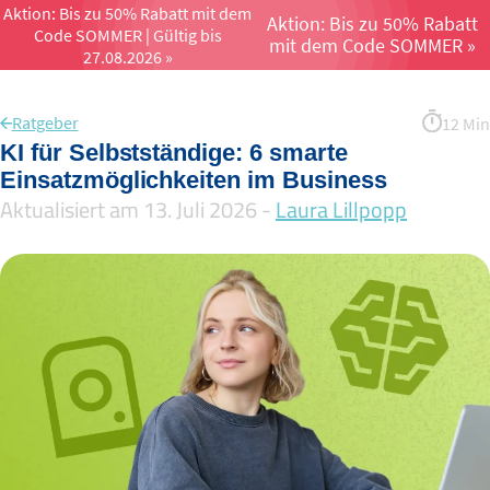
Aktion: Bis zu 50% Rabatt mit dem
Aktion: Bis zu 50% Rabatt
Code SOMMER | Gültig bis
Menü öffnen un
mit dem Code SOMMER »
27.08.2026 »
Ratgeber
12 Min
KI für Selbstständige: 6 smarte
Einsatzmöglichkeiten im Business
Aktualisiert am 13. Juli 2026 -
Laura Lillpopp