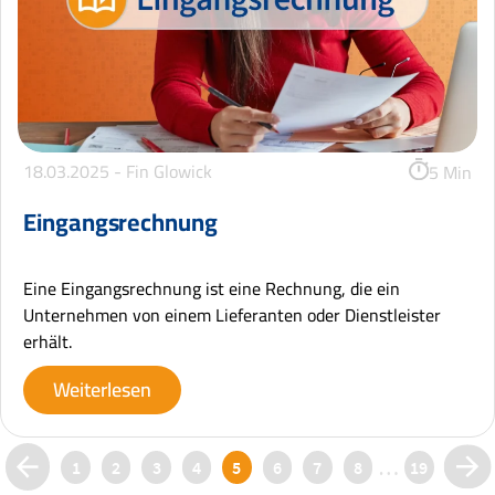
18.03.2025 -
Fin Glowick
5 Min
Eingangsrechnung
Eine Eingangsrechnung ist eine Rechnung, die ein
Unternehmen von einem Lieferanten oder Dienstleister
erhält.
Weiterlesen
…
1
2
3
4
5
6
7
8
19